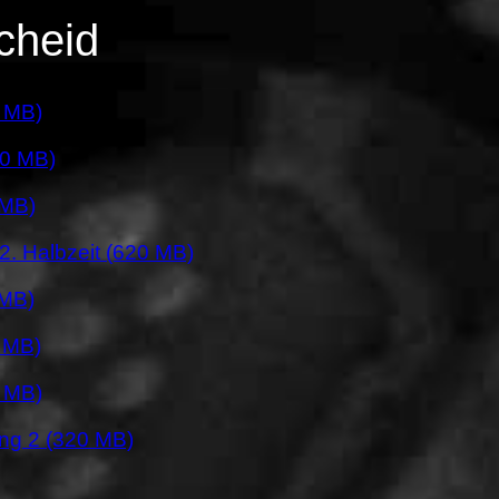
cheid
 MB)
0 MB)
 MB)
e 2. Halbzeit (620 MB)
 MB)
 MB)
 MB)
ng 2 (320 MB)