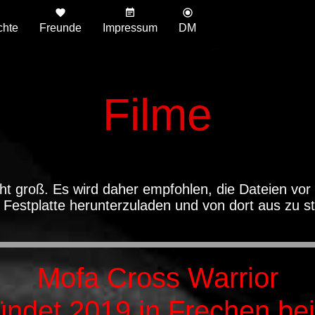
chte
Freunde
Impressum
DM
Filme
cht groß. Es wird daher empfohlen, die Dateien vor
e Festplatte herunterzuladen und von dort aus zu st
Mofa Cross Warrior
ündet 2019 in Frechen bei