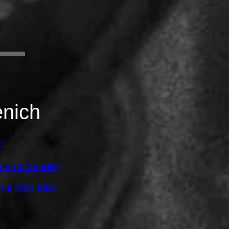
enich
)
er 999 (33 MB)
rve (180 MB)