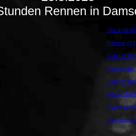
Stunden Rennen in Dams
Staub (230
Rampe (72
Fahrt (190
Start in di
Fahrt (110
Frank (180
Kurve (230
Siegerehru