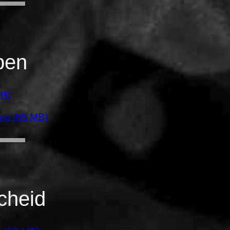
pen
MB)
ng (85 MB)
cheid