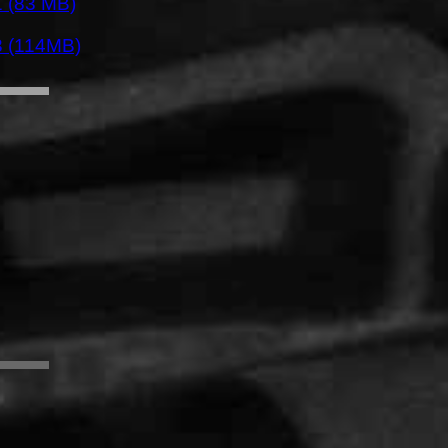
 (83 MB)
 (114MB)