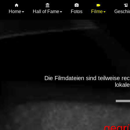
Home
Hall of Fame
Fotos
Filme
Geschi
Die Filmdateien sind teilweise re
lokal
gegr