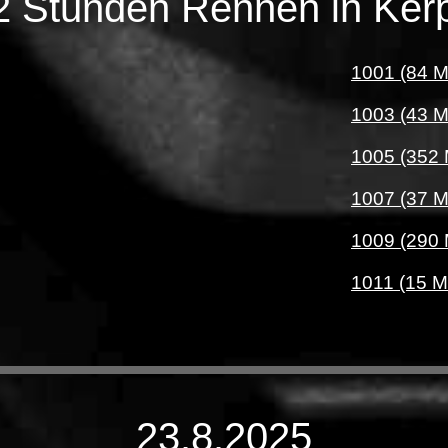
2 Stunden Rennen in Ker
1001 (84 
1003 (43 
1005 (352
1007 (37 
1009 (290
1011 (15 M
23.8.2025