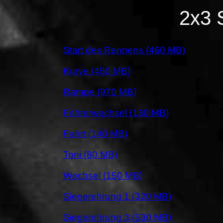
2x3 
Start des Rennens (460 MB)
Kurve (450 MB)
Rampe (970 MB)
Fahrerwechsel (130 MB)
Fahrt (140 MB)
Toni (80 MB)
Wechsel (150 MB)
Siegerehrung 1 (320 MB)
Siegerehrung 3 (530 MB)