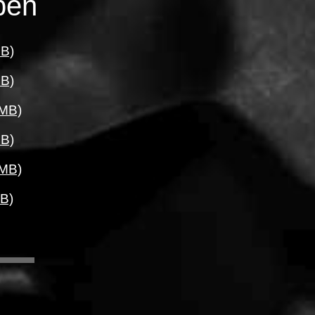
pen
MB)
MB)
 MB)
MB)
 MB)
B)